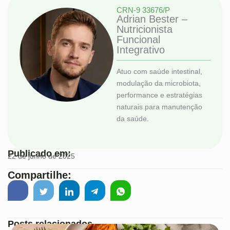
CRN-9 33676/P
Adrian Bester –
Nutricionista
Funcional
Integrativo
Atuo com saúde intestinal,
modulação da microbiota,
performance e estratégias
naturais para manutenção
da saúde.
Publicado em:
22 de junho de 2025
Compartilhe:
Posts relacionados