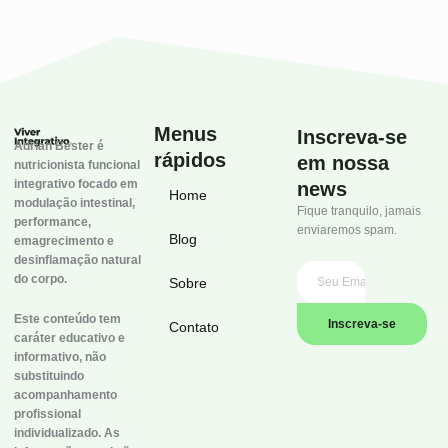
Menus
Inscreva-se
Adrian Bester é
rápidos
em nossa
nutricionista funcional
integrativo focado em
news
Home
modulação intestinal,
Fique tranquilo, jamais
performance,
enviaremos spam.
Blog
emagrecimento e
desinflamação natural
do corpo.
Sobre
Este conteúdo tem
Inscreva-se
Contato
caráter educativo e
informativo, não
substituindo
acompanhamento
profissional
individualizado. As