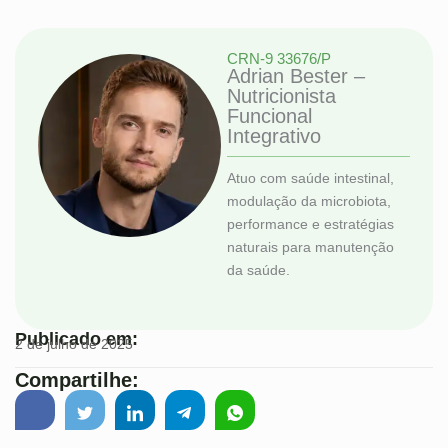
CRN-9 33676/P
Adrian Bester –
Nutricionista
Funcional
Integrativo
Atuo com saúde intestinal,
modulação da microbiota,
performance e estratégias
naturais para manutenção
da saúde.
Publicado em:
2 de julho de 2025
Compartilhe: