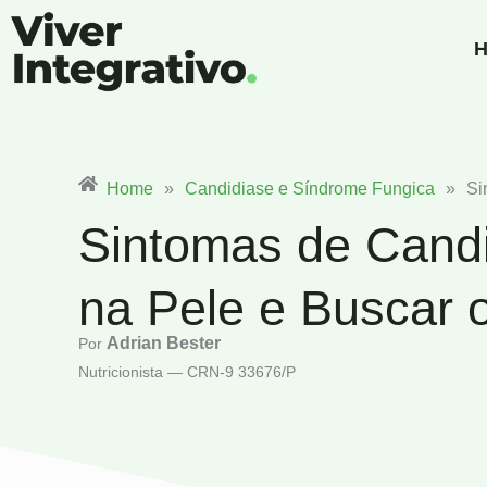
Ir
para
H
o
conteúdo
Home
»
Candidiase e Síndrome Fungica
»
Si
Sintomas de Candi
na Pele e Buscar 
Adrian Bester
Por
Nutricionista — CRN-9 33676/P