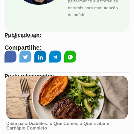
performance e estratégias
naturais para manutenção
da saúde.
Publicado em:
5 de julho de 2025
Compartilhe:
Posts relacionados
Dieta para Diabetes: o Que Comer, o Que Evitar e
Cardápio Completo