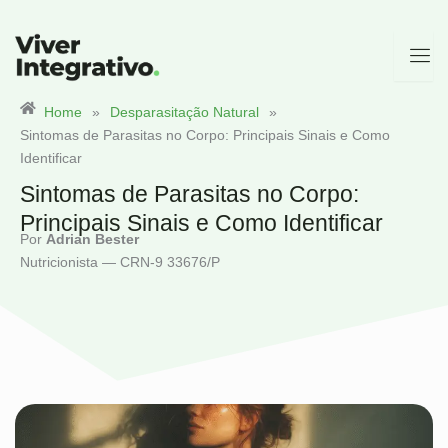
Ir
para
o
conteúdo
Home
»
Desparasitação Natural
»
Sintomas de Parasitas no Corpo: Principais Sinais e Como
Identificar
Sintomas de Parasitas no Corpo:
Principais Sinais e Como Identificar
Por
Adrian Bester
Nutricionista — CRN-9 33676/P