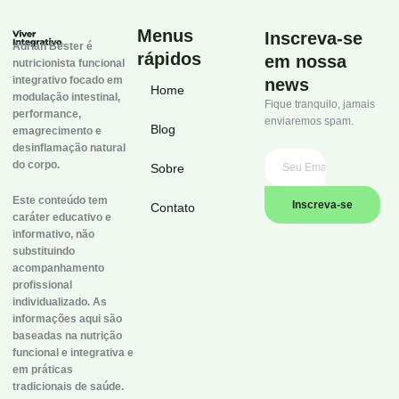
Menus
Inscreva-se
Adrian Bester é
rápidos
em nossa
nutricionista funcional
integrativo focado em
news
Home
modulação intestinal,
Fique tranquilo, jamais
performance,
enviaremos spam.
Blog
emagrecimento e
desinflamação natural
do corpo.
Sobre
Este conteúdo tem
Inscreva-se
Contato
caráter educativo e
informativo, não
substituindo
acompanhamento
profissional
individualizado. As
informações aqui são
baseadas na nutrição
funcional e integrativa e
em práticas
tradicionais de saúde.