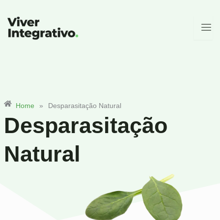
Ir
para
o
conteúdo
Home
»
Desparasitação Natural
Desparasitação
Natural