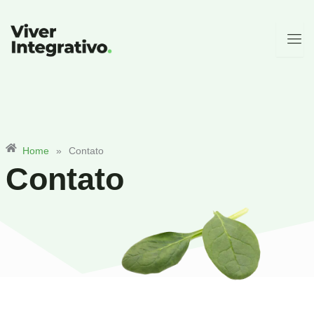
Ir
para
o
conteúdo
Home
»
Contato
Contato