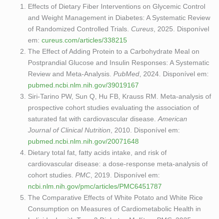
Effects of Dietary Fiber Interventions on Glycemic Control
and Weight Management in Diabetes: A Systematic Review
of Randomized Controlled Trials.
Cureus
, 2025. Disponível
em:
cureus.com/articles/338215
The Effect of Adding Protein to a Carbohydrate Meal on
Postprandial Glucose and Insulin Responses: A Systematic
Review and Meta-Analysis.
PubMed
, 2024. Disponível em:
pubmed.ncbi.nlm.nih.gov/39019167
Siri-Tarino PW, Sun Q, Hu FB, Krauss RM. Meta-analysis of
prospective cohort studies evaluating the association of
saturated fat with cardiovascular disease.
American
Journal of Clinical Nutrition
, 2010. Disponível em:
pubmed.ncbi.nlm.nih.gov/20071648
Dietary total fat, fatty acids intake, and risk of
cardiovascular disease: a dose-response meta-analysis of
cohort studies.
PMC
, 2019. Disponível em:
ncbi.nlm.nih.gov/pmc/articles/PMC6451787
The Comparative Effects of White Potato and White Rice
Consumption on Measures of Cardiometabolic Health in