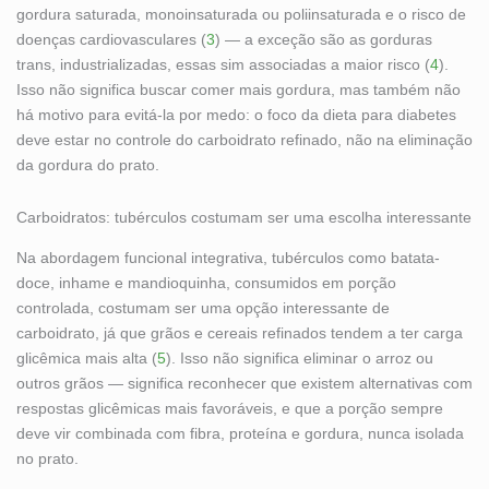
gordura saturada, monoinsaturada ou poliinsaturada e o risco de
doenças cardiovasculares (
3
) — a exceção são as gorduras
trans, industrializadas, essas sim associadas a maior risco (
4
).
Isso não significa buscar comer mais gordura, mas também não
há motivo para evitá-la por medo: o foco da dieta para diabetes
deve estar no controle do carboidrato refinado, não na eliminação
da gordura do prato.
Carboidratos: tubérculos costumam ser uma escolha interessante
Na abordagem funcional integrativa, tubérculos como batata-
doce, inhame e mandioquinha, consumidos em porção
controlada, costumam ser uma opção interessante de
carboidrato, já que grãos e cereais refinados tendem a ter carga
glicêmica mais alta (
5
). Isso não significa eliminar o arroz ou
outros grãos — significa reconhecer que existem alternativas com
respostas glicêmicas mais favoráveis, e que a porção sempre
deve vir combinada com fibra, proteína e gordura, nunca isolada
no prato.