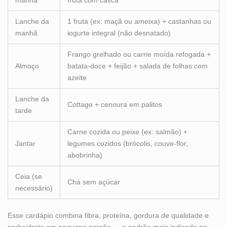
manhã
fruta com casca
Lanche da
1 fruta (ex: maçã ou ameixa) + castanhas ou
manhã
iogurte integral (não desnatado)
Frango grelhado ou carne moída refogada +
Almoço
batata-doce + feijão + salada de folhas com
azeite
Lanche da
Cottage + cenoura em palitos
tarde
Carne cozida ou peixe (ex: salmão) +
Jantar
legumes cozidos (brócolis, couve-flor,
abobrinha)
Ceia (se
Chá sem açúcar
necessário)
Esse cardápio combina fibra, proteína, gordura de qualidade e