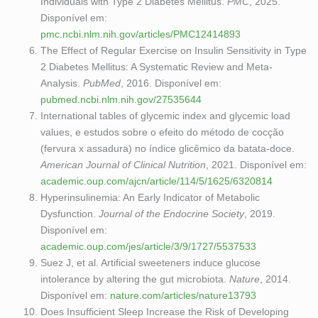
Individuals with Type 2 Diabetes Mellitus.
PMC
, 2025.
Disponível em:
pmc.ncbi.nlm.nih.gov/articles/PMC12414893
The Effect of Regular Exercise on Insulin Sensitivity in Type
2 Diabetes Mellitus: A Systematic Review and Meta-
Analysis.
PubMed
, 2016. Disponível em:
pubmed.ncbi.nlm.nih.gov/27535644
International tables of glycemic index and glycemic load
values, e estudos sobre o efeito do método de cocção
(fervura x assadura) no índice glicêmico da batata-doce.
American Journal of Clinical Nutrition
, 2021. Disponível em:
academic.oup.com/ajcn/article/114/5/1625/6320814
Hyperinsulinemia: An Early Indicator of Metabolic
Dysfunction.
Journal of the Endocrine Society
, 2019.
Disponível em:
academic.oup.com/jes/article/3/9/1727/5537533
Suez J, et al. Artificial sweeteners induce glucose
intolerance by altering the gut microbiota.
Nature
, 2014.
Disponível em:
nature.com/articles/nature13793
Does Insufficient Sleep Increase the Risk of Developing