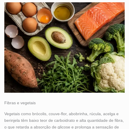
Fibras e vegetais
Vegetais como brócolis, couve-flor, abobrinha, rúcula, acelga e
berinjela têm baixo teor de carboidrato e alta quantidade de fibra,
o que retarda a absorção de glicose e prolonga a sensação de