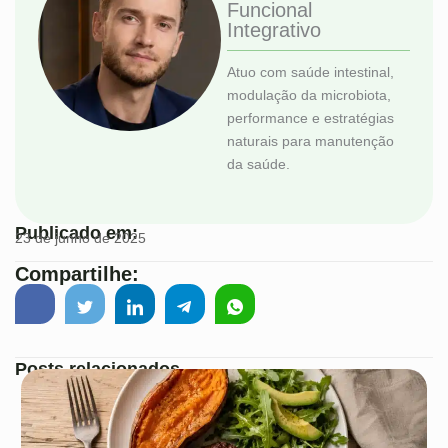
Funcional
Integrativo
Atuo com saúde intestinal,
modulação da microbiota,
performance e estratégias
naturais para manutenção
da saúde.
Publicado em:
23 de junho de 2025
Compartilhe:
Posts relacionados