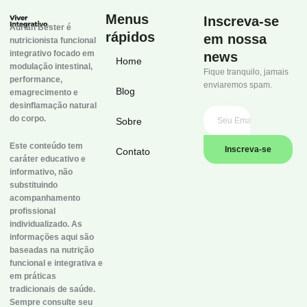
Menus
Inscreva-se
Adrian Bester é
rápidos
em nossa
nutricionista funcional
integrativo focado em
news
Home
modulação intestinal,
Fique tranquilo, jamais
performance,
enviaremos spam.
Blog
emagrecimento e
desinflamação natural
do corpo.
Sobre
Este conteúdo tem
Inscreva-se
Contato
caráter educativo e
informativo, não
substituindo
acompanhamento
profissional
individualizado. As
informações aqui são
baseadas na nutrição
funcional e integrativa e
em práticas
tradicionais de saúde.
Sempre consulte seu