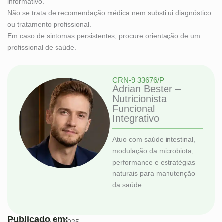
informativo.
Não se trata de recomendação médica nem substitui diagnóstico
ou tratamento profissional.
Em caso de sintomas persistentes, procure orientação de um
profissional de saúde.
CRN-9 33676/P
Adrian Bester –
Nutricionista
Funcional
Integrativo
Atuo com saúde intestinal,
modulação da microbiota,
performance e estratégias
naturais para manutenção
da saúde.
Publicado em:
10 de outubro de 2025