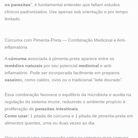
os parasitas
”, é fundamental entender que faltam estudos
clínicos padronizados. Use apenas sob orientação e por tempo
limitado.
Cúrcuma com Pimenta-Preta — Combinação Medicinal e Anti-
inflamatória
A
cúrcuma
associada à pimenta-preta aparece entre os
remédios naturais
por seu potencial
medicinal
e anti-
inflamatório. Pode ser incorporada facilmente em preparos
caseiro
s, como caldos, ovos ou o tradicional “leite dourado”.
Essa combinação favorece o equilíbrio da microbiota e auxilia na
regulação do sistema imune, reduzindo o ambiente propício à
proliferação de
parasitas intestinais
.
Como usar:
1 pitada de cúrcuma e 1 pitada de pimenta-preta em
alimentos quentes, uma ou duas vezes ao dia.
Veja a seguir uma comparação entre os sintomas mais comuns