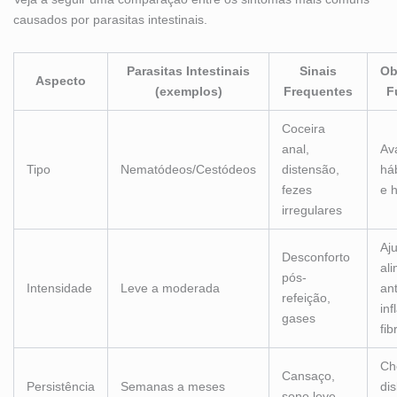
causados por parasitas intestinais.
Parasitas Intestinais
Sinais
Ob
Aspecto
(exemplos)
Frequentes
F
Coceira
anal,
Ava
Tipo
Nematódeos/Cestódeos
distensão,
há
fezes
e 
irregulares
Aju
Desconforto
al
pós-
Intensidade
Leve a moderada
ant
refeição,
inf
gases
fib
Ch
Cansaço,
Persistência
Semanas a meses
di
sono leve