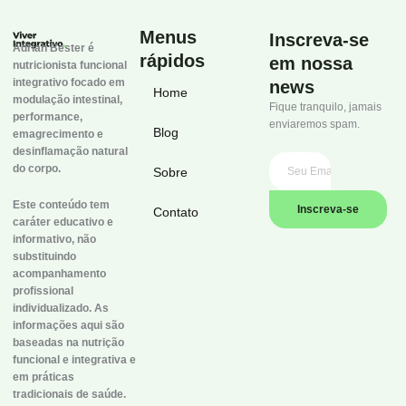
Menus
Inscreva-se
Adrian Bester é
rápidos
em nossa
nutricionista funcional
integrativo focado em
news
Home
modulação intestinal,
Fique tranquilo, jamais
performance,
enviaremos spam.
Blog
emagrecimento e
desinflamação natural
do corpo.
Sobre
Este conteúdo tem
Inscreva-se
Contato
caráter educativo e
informativo, não
substituindo
acompanhamento
profissional
individualizado. As
informações aqui são
baseadas na nutrição
funcional e integrativa e
em práticas
tradicionais de saúde.