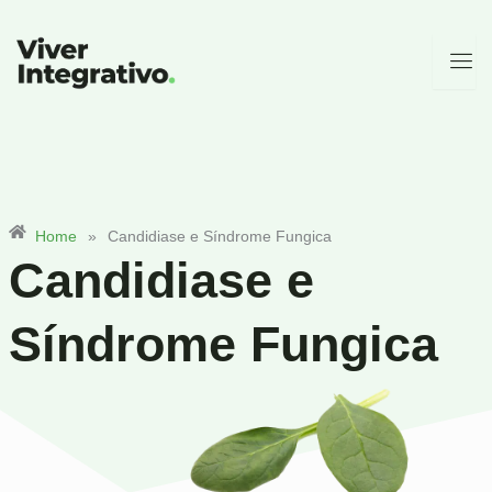
Ir
para
o
conteúdo
Home
»
Candidiase e Síndrome Fungica
Candidiase e
Síndrome Fungica