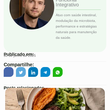
Integrativo
Atuo com saúde intestinal,
modulação da microbiota,
performance e estratégias
naturais para manutenção
da saúde.
Publicado em:
30 de junho de 2025
Compartilhe:
Posts relacionados