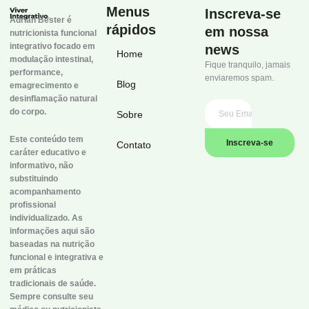
Menus
Inscreva-se
Adrian Bester é
rápidos
em nossa
nutricionista funcional
integrativo focado em
news
Home
modulação intestinal,
Fique tranquilo, jamais
performance,
enviaremos spam.
Blog
emagrecimento e
desinflamação natural
do corpo.
Sobre
Este conteúdo tem
Inscreva-se
Contato
caráter educativo e
informativo, não
substituindo
acompanhamento
profissional
individualizado. As
informações aqui são
baseadas na nutrição
funcional e integrativa e
em práticas
tradicionais de saúde.
Sempre consulte seu