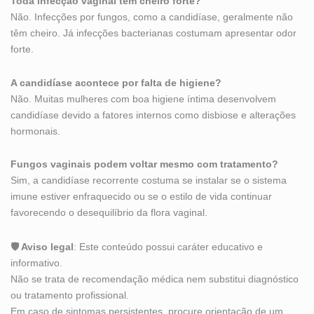
Toda infecção vaginal tem cheiro forte?
Não. Infecções por fungos, como a candidíase, geralmente não
têm cheiro. Já infecções bacterianas costumam apresentar odor
forte.
A candidíase acontece por falta de higiene?
Não. Muitas mulheres com boa higiene íntima desenvolvem
candidíase devido a fatores internos como disbiose e alterações
hormonais.
Fungos vaginais podem voltar mesmo com tratamento?
Sim, a candidíase recorrente costuma se instalar se o sistema
imune estiver enfraquecido ou se o estilo de vida continuar
favorecendo o desequilíbrio da flora vaginal.
🛡 Aviso legal
: Este conteúdo possui caráter educativo e
informativo.
Não se trata de recomendação médica nem substitui diagnóstico
ou tratamento profissional.
Em caso de sintomas persistentes, procure orientação de um