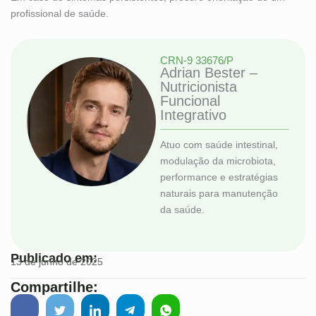
profissional de saúde.
CRN-9 33676/P
Adrian Bester –
Nutricionista
Funcional
Integrativo
Atuo com saúde intestinal,
modulação da microbiota,
performance e estratégias
naturais para manutenção
da saúde.
Publicado em:
13 de junho de 2025
Compartilhe: