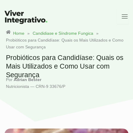
Ir
para
o
conteúdo
Home
»
Candidiase e Síndrome Fungica
»
Probióticos para Candidíase: Quais os Mais Utilizados e Como
Usar com Segurança
Probióticos para Candidíase: Quais os
Mais Utilizados e Como Usar com
Segurança
Por
Adrian Bester
Nutricionista — CRN-9 33676/P