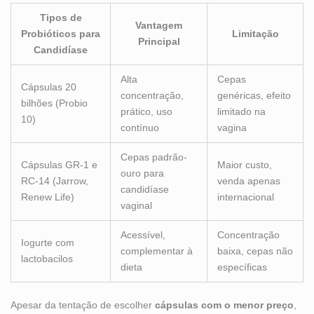
Tipos de
Vantagem
Probióticos para
Limitação
Principal
Candidíase
Alta
Cepas
Cápsulas 20
concentração,
genéricas, efeito
bilhões (Probio
prático, uso
limitado na
10)
contínuo
vagina
Cepas padrão-
Cápsulas GR-1 e
Maior custo,
ouro para
RC-14 (Jarrow,
venda apenas
candidíase
Renew Life)
internacional
vaginal
Acessível,
Concentração
Iogurte com
complementar à
baixa, cepas não
lactobacilos
dieta
específicas
Apesar da tentação de escolher
cápsulas com o menor preço
,