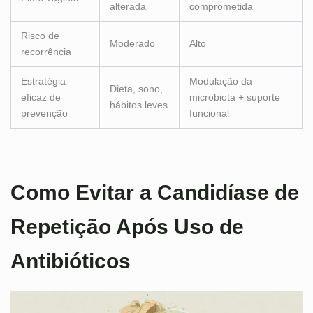
alterada
comprometida
Risco de
Moderado
Alto
recorrência
Estratégia
Modulação da
Dieta, sono,
eficaz de
microbiota + suporte
hábitos leves
prevenção
funcional
Como Evitar a Candidíase de
Repetição Após Uso de
Antibióticos