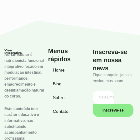
Menus
Inscreva-se
Adrian Bester é
rápidos
em nossa
nutricionista funcional
integrativo focado em
news
Home
modulação intestinal,
Fique tranquilo, jamais
performance,
enviaremos spam.
Blog
emagrecimento e
desinflamação natural
do corpo.
Sobre
Este conteúdo tem
Inscreva-se
Contato
caráter educativo e
informativo, não
substituindo
acompanhamento
profissional