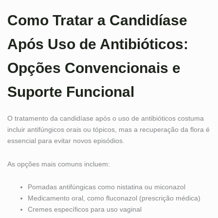
Como Tratar a Candidíase
Após Uso de Antibióticos:
Opções Convencionais e
Suporte Funcional
O tratamento da candidíase após o uso de antibióticos costuma
incluir antifúngicos orais ou tópicos, mas a recuperação da flora é
essencial para evitar novos episódios.
As opções mais comuns incluem:
Pomadas antifúngicas como nistatina ou miconazol
Medicamento oral, como fluconazol (prescrição médica)
Cremes específicos para uso vaginal