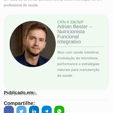
profissional de saúde.
CRN-9 33676/P
Adrian Bester –
Nutricionista
Funcional
Integrativo
Atuo com saúde intestinal,
modulação da microbiota,
performance e estratégias
naturais para manutenção
da saúde.
Publicado em:
22 de junho de 2025
Compartilhe: