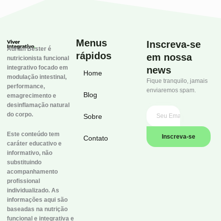
Menus
Inscreva-se
Adrian Bester é
rápidos
em nossa
nutricionista funcional
integrativo focado em
news
Home
modulação intestinal,
Fique tranquilo, jamais
performance,
enviaremos spam.
Blog
emagrecimento e
desinflamação natural
do corpo.
Sobre
Este conteúdo tem
Inscreva-se
Contato
caráter educativo e
informativo, não
substituindo
acompanhamento
profissional
individualizado. As
informações aqui são
baseadas na nutrição
funcional e integrativa e