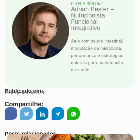
CRN-9 33676/P
Adrian Bester –
Nutricionista
Funcional
Integrativo
Atuo com saúde intestinal,
modulação da microbiota,
performance e estratégias
naturais para manutenção
da saúde.
Publicado em:
26 de junho de 2025
Compartilhe:
Posts relacionados