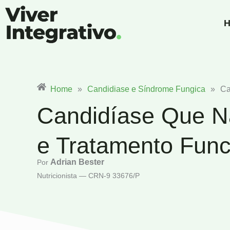
Ir
para
H
o
conteúdo
Home
»
Candidiase e Síndrome Fungica
»
Ca
Candidíase Que N
e Tratamento Func
Adrian Bester
Por
Nutricionista — CRN-9 33676/P