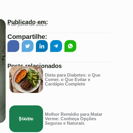
Publicado em:
4 de julho de 2025
Compartilhe:
Posts relacionados
Dieta para Diabetes: o Que
Comer, o Que Evitar e
Cardápio Completo
Melhor Remédio para Matar
Verme: Conheça Opções
Seguras e Naturais