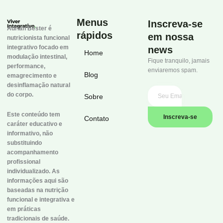
Menus
Inscreva-se
Adrian Bester é
rápidos
em nossa
nutricionista funcional
integrativo focado em
news
Home
modulação intestinal,
Fique tranquilo, jamais
performance,
enviaremos spam.
Blog
emagrecimento e
desinflamação natural
do corpo.
Sobre
Este conteúdo tem
Inscreva-se
Contato
caráter educativo e
informativo, não
substituindo
acompanhamento
profissional
individualizado. As
informações aqui são
baseadas na nutrição
funcional e integrativa e
em práticas
tradicionais de saúde.