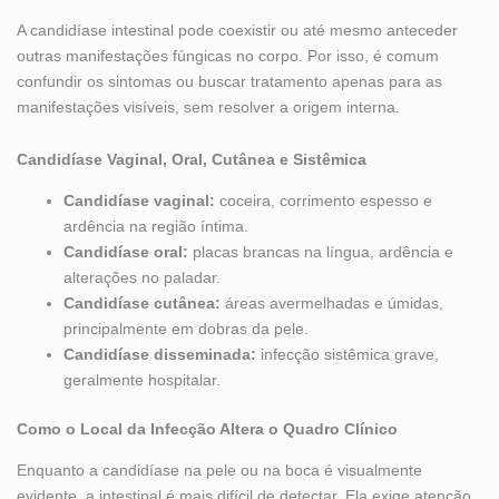
A candidíase intestinal pode coexistir ou até mesmo anteceder
outras manifestações fúngicas no corpo. Por isso, é comum
confundir os sintomas ou buscar tratamento apenas para as
manifestações visíveis, sem resolver a origem interna.
Candidíase Vaginal, Oral, Cutânea e Sistêmica
Candidíase vaginal:
coceira, corrimento espesso e
ardência na região íntima.
Candidíase oral:
placas brancas na língua, ardência e
alterações no paladar.
Candidíase cutânea:
áreas avermelhadas e úmidas,
principalmente em dobras da pele.
Candidíase disseminada:
infecção sistêmica grave,
geralmente hospitalar.
Como o Local da Infecção Altera o Quadro Clínico
Enquanto a candidíase na pele ou na boca é visualmente
evidente, a intestinal é mais difícil de detectar. Ela exige atenção