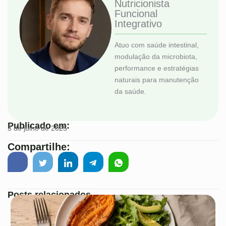
Nutricionista
Funcional
Integrativo
Atuo com saúde intestinal,
modulação da microbiota,
performance e estratégias
naturais para manutenção
da saúde.
Publicado em:
3 de julho de 2025
Compartilhe:
Posts relacionados