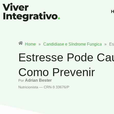
Ir
para
H
o
conteúdo
Home
»
Candidiase e Síndrome Fungica
»
Es
Estresse Pode Ca
Como Prevenir
Adrian Bester
Por
Nutricionista — CRN-9 33676/P