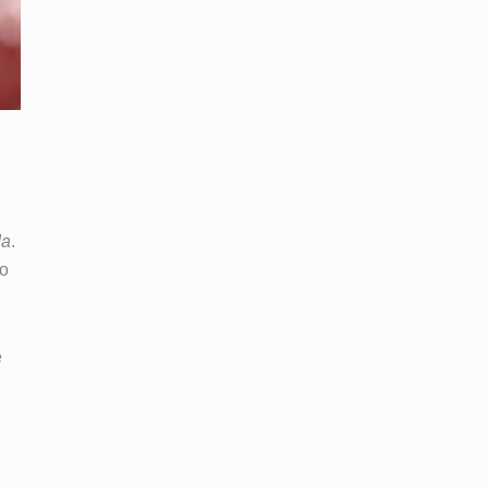
da
.
ão
e