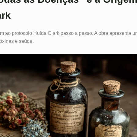
ark
m ao protocolo Hulda Clark passo a passo. A obra apresenta 
toxinas e saúde.