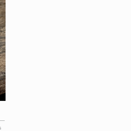
e —
s