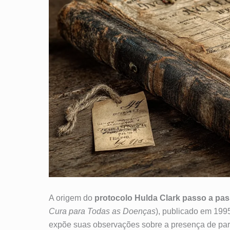
A origem do
protocolo Hulda Clark passo a pa
Cura para Todas as Doenças
), publicado em 199
expõe suas observações sobre a presença de para