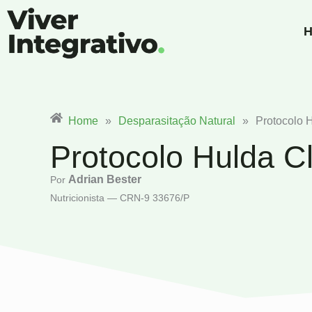
Ir
para
H
o
conteúdo
Home
»
Desparasitação Natural
»
Protocolo 
Protocolo Hulda C
Adrian Bester
Por
Nutricionista — CRN-9 33676/P