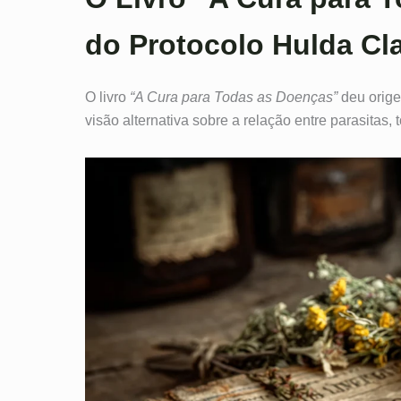
do Protocolo Hulda Cl
O livro
“A Cura para Todas as Doenças”
deu orige
visão alternativa sobre a relação entre parasitas, 