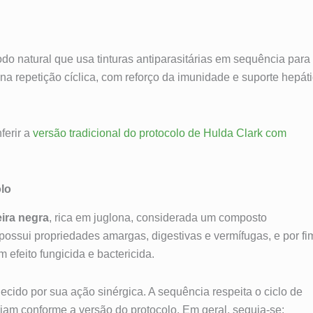
o natural que usa tinturas antiparasitárias em sequência para
 na repetição cíclica, com reforço da imunidade e suporte hepát
ferir a
versão tradicional do protocolo de Hulda Clark com
lo
eira negra
, rica em juglona, considerada um composto
 possui propriedades amargas, digestivas e vermífugas, e por fi
m efeito fungicida e bactericida.
cido por sua ação sinérgica. A sequência respeita o ciclo de
am conforme a versão do protocolo. Em geral, seguia-se: