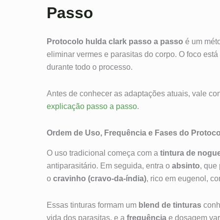
Passo
Protocolo hulda clark passo a passo
é um métod
eliminar vermes e parasitas do corpo. O foco está
durante todo o processo.
Antes de conhecer as adaptações atuais, vale con
explicação passo a passo
.
Ordem de Uso, Frequência e Fases do Protoco
O uso tradicional começa com a
tintura de nogu
antiparasitário. Em seguida, entra o
absinto
, que
o
cravinho (cravo-da-índia)
, rico em eugenol, co
Essas tinturas formam um
blend de tinturas
conhe
vida dos parasitas, e a
frequência
e dosagem vari