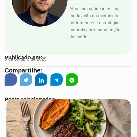
Atuo com saúde intestinal,
modulação da microbiota,
performance e estratégias
naturais para manutenção
da saúde.
Publicado em:
8 de outubro de 2025
Compartilhe:
Posts relacionados