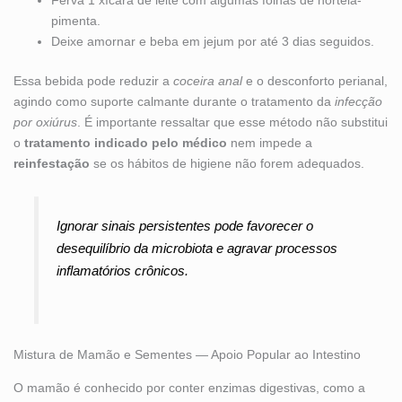
Ferva 1 xícara de leite com algumas folhas de hortelã-
pimenta.
Deixe amornar e beba em jejum por até 3 dias seguidos.
Essa bebida pode reduzir a
coceira anal
e o desconforto perianal,
agindo como suporte calmante durante o tratamento da
infecção
por oxiúrus
. É importante ressaltar que esse método não substitui
o
tratamento indicado pelo médico
nem impede a
reinfestação
se os hábitos de higiene não forem adequados.
Ignorar sinais persistentes pode favorecer o
desequilíbrio da microbiota e agravar processos
inflamatórios crônicos.
Mistura de Mamão e Sementes — Apoio Popular ao Intestino
O mamão é conhecido por conter enzimas digestivas, como a