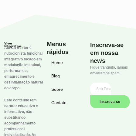
Menus
Inscreva-se
Adrian Bester é
rápidos
em nossa
nutricionista funcional
integrativo focado em
news
Home
modulação intestinal,
Fique tranquilo, jamais
performance,
enviaremos spam.
Blog
emagrecimento e
desinflamação natural
do corpo.
Sobre
Este conteúdo tem
Inscreva-se
Contato
caráter educativo e
informativo, não
substituindo
acompanhamento
profissional
individualizado. As