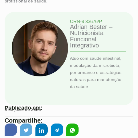
profissional de saúde.
CRN-9 33676/P
Adrian Bester –
Nutricionista
Funcional
Integrativo
Atuo com saúde intestinal,
modulação da microbiota,
performance e estratégias
naturais para manutenção
da saúde.
Publicado em:
8 de julho de 2025
Compartilhe: