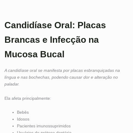
Candidíase Oral: Placas
Brancas e Infecção na
Mucosa Bucal
A candidíase oral se manifesta por placas esbranquiçadas na
língua e nas bochechas, podendo causar dor e alteração no
paladar.
Ela afeta principalmente:
Bebês
Idosos
Pacientes imunossuprimidos
Usuários de prótese dentária