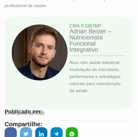
profissional de saúde.
CRN-9 33676/P
Adrian Bester –
Nutricionista
Funcional
Integrativo
Atuo com saúde intestinal,
modulação da microbiota,
performance e estratégias
naturais para manutenção
da saúde.
Publicado em:
23 de junho de 2025
Compartilhe: