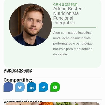
CRN-9 33676/P
Adrian Bester –
Nutricionista
Funcional
Integrativo
Atuo com saúde intestinal,
modulação da microbiota,
performance e estratégias
naturais para manutenção
da saúde.
Publicado em:
6 de julho de 2025
Compartilhe:
Posts relacionados